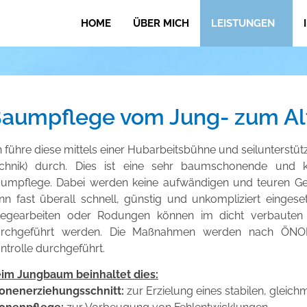
HOME
ÜBER MICH
LEISTUNGEN
aumpflege vom Jung- zum A
h führe diese mittels einer
Hubarbeitsbühne
und
seilunterstü
chnik)
durch
. Dies ist eine sehr baumschonende und ko
umpflege. Dabei werden keine aufwändigen und teuren Ger
nn fast überall schnell, günstig und unkompliziert einges
legearbeiten oder Rodungen können im dicht verbauten 
rchgeführt werden. Die Maßnahmen werden nach ÖNO
ntrolle durchgeführt.
im Jungbaum beinhaltet dies:
onenerziehungsschnitt:
zur Erzielung eines stabilen, gleic