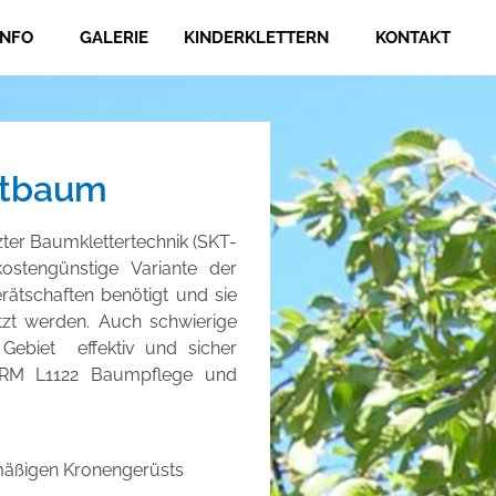
INFO
GALERIE
KINDERKLETTERN
KONTAKT
ltbaum
tzter Baumklettertechnik
(SKT-
stengünstige Variante der
ätschaften benötigt und sie
etzt werden. Auch schwierige
Gebiet effektiv und sicher
RM L1122 Baumpflege und
hmäßigen Kronengerüsts