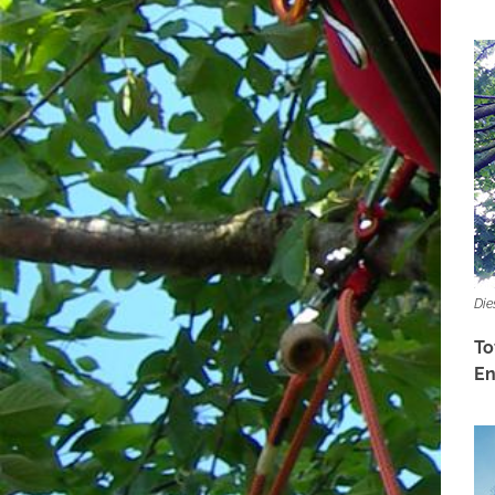
Die
To
En