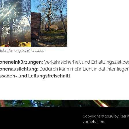
telentfernung bei einer Linde.
oneneinkürzungen:
Verkehrsicherheit und Erhaltungsziel 
onenauslichtung:
Dadurch kann mehr Licht in dahinter lieg
ssaden- und Leitungsfreischnitt
Copyright © 2026 by Katrin
vorbehalten.