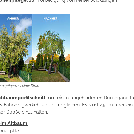
onenpflege:
zur Vorbeugung von Fehlentwicklungen
nenpflege bei einer Birke.
chtraumprofilschnitt:
um einen ungehinderten Durchgang fü
s Fahrzeugverkehrs zu ermöglichen. Es sind 2,50m über e
ner Straße einzuhalten.
im Altbaum:
onenpflege