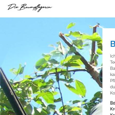
B
Ic
Te
Ba
ka
Pf
du
Ko
Be
Kr