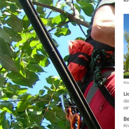
Kr
Kro
Li
de
ei
Be
Kr